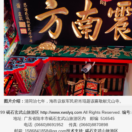
图片介绍：
清同治七年，海邑议叙军民府肖琨题该匾敬献元山寺。
099
碣石玄武山旅游区 http://www.xwslyq.com
All Rights Reserved.
编号:
地址:
广东省陆丰市碣石玄武山旅游区内
邮编:
516545
电话:
(0660)8691952
传真:
(0660)8870898
邮箱:
1586841858@qq.com
技术支持: 碣石玄武山旅游区