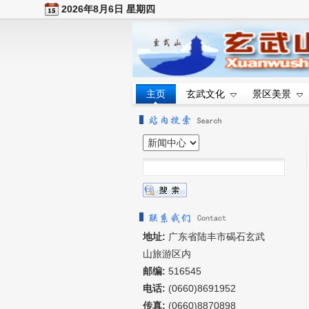
2026年8月6日 星期四
主页
玄武文化
景区美景
地址:
广东省陆丰市碣石玄武
山旅游区内
邮编:
516545
电话:
(0660)8691952
传真:
(0660)8870898