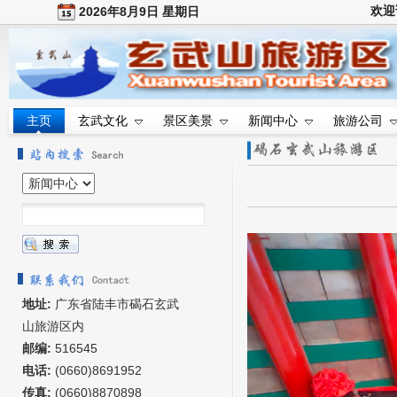
欢迎
2026年8月9日 星期日
主页
玄武文化
景区美景
新闻中心
旅游公司
地址:
广东省陆丰市碣石玄武
山旅游区内
邮编:
516545
电话:
(0660)8691952
传真:
(0660)8870898