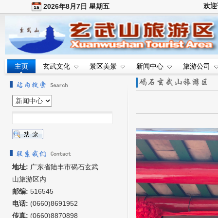
欢迎
2026年8月7日 星期五
主页
玄武文化
景区美景
新闻中心
旅游公司
地址:
广东省陆丰市碣石玄武
山旅游区内
邮编:
516545
电话:
(0660)8691952
传真:
(0660)8870898