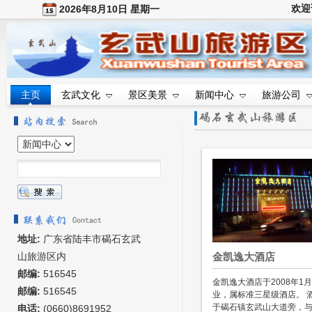
欢迎
2026年8月10日 星期一
主页
玄武文化
景区美景
新闻中心
旅游公司
地址:
广东省陆丰市碣石玄武
山旅游区内
金凯逸大酒店
邮编:
516545
金凯逸大酒店于2008年1
邮编:
516545
业，属标准三星级酒店。 
于碣石镇玄武山大道旁，
电话:
(0660)8691952